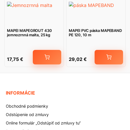
MAPEI MAPEGROUT 430
MAPEI PVC páska MAPEBAND
jemnozrnná malta, 25 kg
PE 120, 10 m
17,75
€
29,02
€
INFORMÁCIE
Obchodné podmienky
Odstúpenie od zmluvy
Online formulár „Odstúpiť od zmluvy tu“