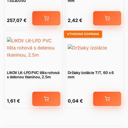
TSS30050
mm
257,07
€
2,42
€
VÝHODNÁ DOPRAVA
LIKOV LK-LPD PVC lišta rohová
Držiaky izolácie TIT, 60 x 6
s delenou tkaninou, 2.5m
mm
1,61
€
0,04
€