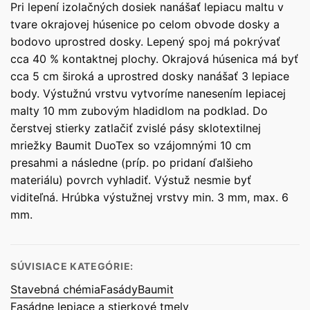
Pri lepení izolačných dosiek nanášať lepiacu maltu v
tvare okrajovej húsenice po celom obvode dosky a
bodovo uprostred dosky. Lepený spoj má pokrývať
cca 40 % kontaktnej plochy. Okrajová húsenica má byť
cca 5 cm široká a uprostred dosky nanášať 3 lepiace
body. Výstužnú vrstvu vytvoríme nanesením lepiacej
malty 10 mm zubovým hladidlom na podklad. Do
čerstvej stierky zatlačiť zvislé pásy sklotextilnej
mriežky Baumit DuoTex so vzájomnými 10 cm
presahmi a následne (príp. po pridaní ďalšieho
materiálu) povrch vyhladiť. Výstuž nesmie byť
viditeľná. Hrúbka výstužnej vrstvy min. 3 mm, max. 6
mm.
SÚVISIACE KATEGÓRIE:
Stavebná chémia
Fasády
Baumit
Fasádne lepiace a stierkové tmely