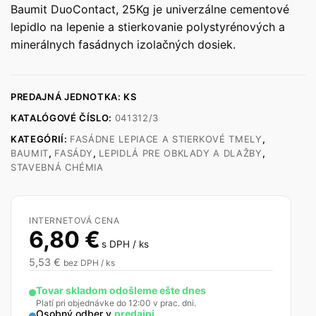
Baumit DuoContact, 25Kg je univerzálne cementové
lepidlo na lepenie a stierkovanie polystyrénových a
minerálnych fasádnych izolačných dosiek.
PREDAJNÁ JEDNOTKA: KS
KATALÓGOVÉ ČÍSLO:
041312/3
KATEGÓRIÍ:
FASÁDNE LEPIACE A STIERKOVÉ TMELY
,
BAUMIT
,
FASÁDY
,
LEPIDLÁ PRE OBKLADY A DLAŽBY
,
STAVEBNÁ CHÉMIA
INTERNETOVÁ CENA
6,80
€
s DPH / ks
5,53
€
bez DPH / ks
Tovar skladom odošleme ešte dnes
Platí pri objednávke do 12:00 v prac. dni.
Osobný odber v
predajni