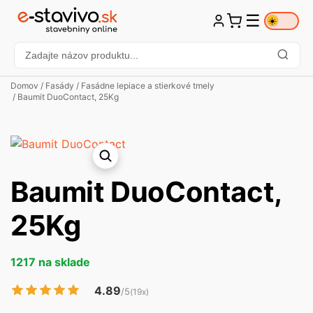
☰
☀️
Domov
/
Fasády
/
Fasádne lepiace a stierkové tmely
/ Baumit DuoContact, 25Kg
Baumit DuoContact,
25Kg
1217 na sklade
4.89
/5
(19x)